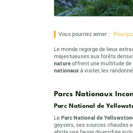
Vous pourriez aimer :
Pourquoi
Le monde regorge de lieux extra
majestueuses aux forêts denses 
nature
offrent une multitude de
nationaux
à visiter, les randonn
Parcs Nationaux Inco
Parc National de Yellows
Le
Parc National de Yellowston
geysers, ses sources chaudes et
abrite une faune diversifiée inclu