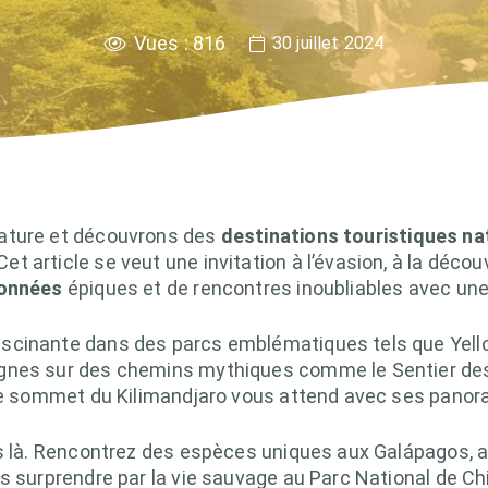
Vues :
816
30 juillet 2024
ature et découvrons des
destinations touristiques na
 article se veut une invitation à l’évasion, à la déco
onnées
épiques et de rencontres inoubliables avec un
scinante dans des parcs emblématiques tels que Yello
gnes sur des chemins mythiques comme le Sentier des
 le sommet du Kilimandjaro vous attend avec ses panor
as là. Rencontrez des espèces uniques aux Galápagos, 
s surprendre par la vie sauvage au Parc National de Chit