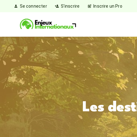
Se connecter
S’inscrire
Inscrire un Pro
person
person_add
post_add
Les dest