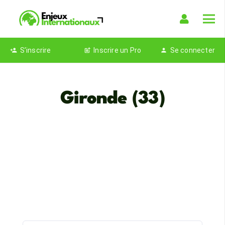
S’inscrire
Inscrire un Pro
Se connecter
person_add
post_add
person
Gironde (33)