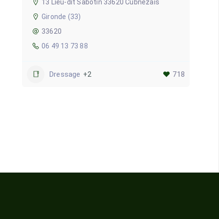
13 Lieu-dit Sabotin 33620 Cubnezais
Gironde (33)
33620
06 49 13 73 88
Dressage
+2
718